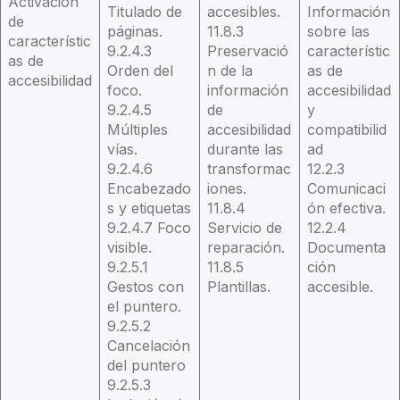
Activación
Titulado de
accesibles.
Información
de
páginas.
11.8.3
sobre las
característic
9.2.4.3
Preservació
característic
as de
Orden del
n de la
as de
accesibilidad
foco.
información
accesibilidad
9.2.4.5
de
y
Múltiples
accesibilidad
compatibilid
vías.
durante las
ad
9.2.4.6
transformac
12.2.3
Encabezado
iones.
Comunicaci
s y etiquetas
11.8.4
ón efectiva.
9.2.4.7 Foco
Servicio de
12.2.4
visible.
reparación.
Documenta
9.2.5.1
11.8.5
ción
Gestos con
Plantillas.
accesible.
el puntero.
9.2.5.2
Cancelación
del puntero
9.2.5.3