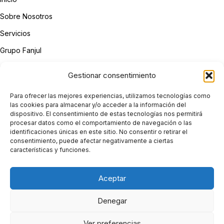
Sobre Nosotros
Servicios
Grupo Fanjul
Contacto
Gestionar consentimiento
LEGAL
Para ofrecer las mejores experiencias, utilizamos tecnologías como
Aviso Legal
las cookies para almacenar y/o acceder a la información del
dispositivo. El consentimiento de estas tecnologías nos permitirá
Política de Privacidad
procesar datos como el comportamiento de navegación o las
identificaciones únicas en este sitio. No consentir o retirar el
Política de Cookies
consentimiento, puede afectar negativamente a ciertas
características y funciones.
Declaración de Accesibilidad
Aceptar
Denegar
Ver preferencias