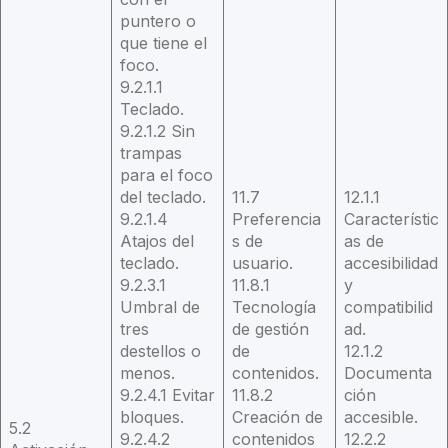
puntero o
que tiene el
foco.
9.2.1.1
Teclado.
9.2.1.2 Sin
trampas
para el foco
del teclado.
11.7
12.1.1
9.2.1.4
Preferencia
Característic
Atajos del
s de
as de
teclado.
usuario.
accesibilidad
9.2.3.1
11.8.1
y
Umbral de
Tecnología
compatibilid
tres
de gestión
ad.
destellos o
de
12.1.2
menos.
contenidos.
Documenta
9.2.4.1 Evitar
11.8.2
ción
bloques.
Creación de
accesible.
5.2
9.2.4.2
contenidos
12.2.2