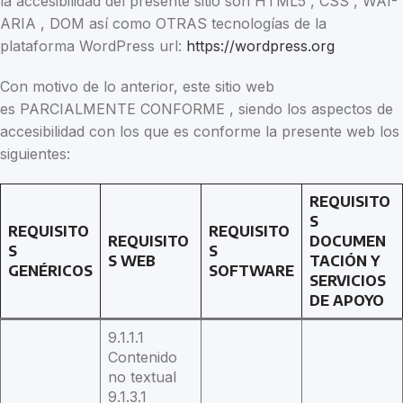
la accesibilidad del presente sitio son HTML5 , CSS , WAI-
ARIA , DOM así como OTRAS tecnologías de la
plataforma WordPress url:
https://wordpress.org
Con motivo de lo anterior, este sitio web
es PARCIALMENTE CONFORME , siendo los aspectos de
accesibilidad con los que es conforme la presente web los
siguientes:
REQUISITO
S
REQUISITO
REQUISITO
REQUISITO
DOCUMEN
S
S
S WEB
TACIÓN Y
GENÉRICOS
SOFTWARE
SERVICIOS
DE APOYO
9.1.1.1
Contenido
no textual
9.1.3.1