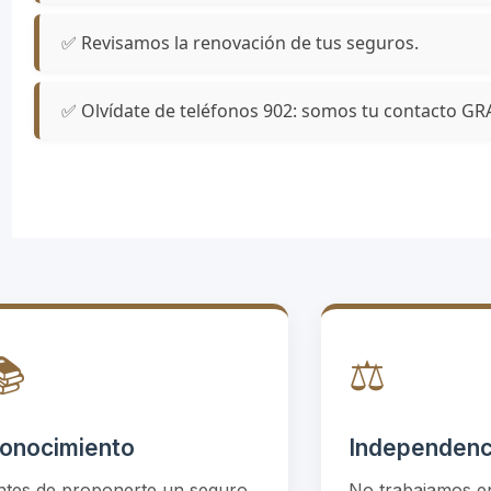
✅ Revisamos la renovación de tus seguros.
✅ Olvídate de teléfonos 902: somos tu contacto GR
📚
⚖️
onocimiento
Independenc
ntes de proponerte un seguro
No trabajamos en