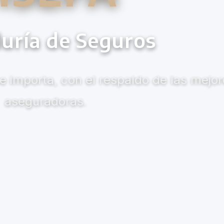
uría de Seguros
 importa, con el respaldo de las mejor
aseguradoras.