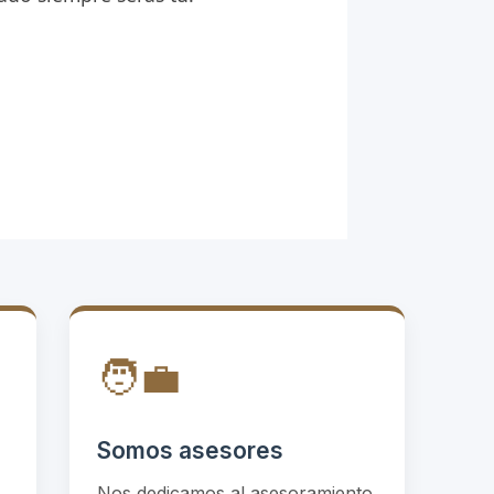
🧑‍💼
Somos asesores
Nos dedicamos al asesoramiento