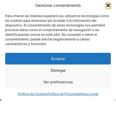
Gestionar consentimiento
Habla con un asesor
Para ofrecer las mejores experiencias, utilizamos tecnologías como
las cookies para almacenar y/o acceder a la información del
dispositivo. El consentimiento de estas tecnologías nos permitirá
procesar datos como el comportamiento de navegación o las
identificaciones únicas en este sitio. No consentir o retirar el
consentimiento, puede afectar negativamente a ciertas
características y funciones.
Aceptar
Denegar
Ver preferencias
Política de Cookies
Política de Privacidad
Aviso Legal
Protegemos lo que más te
importa, con el respaldo de las
mejores aseguradoras.