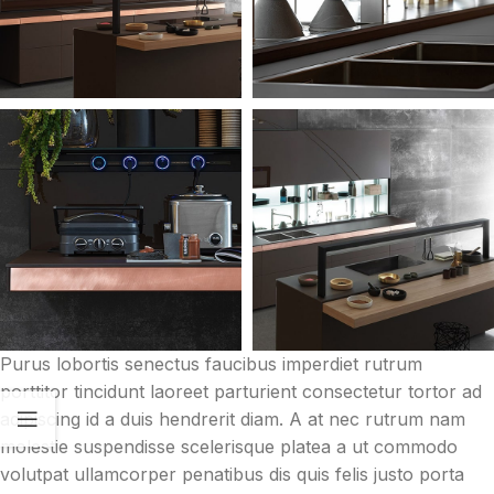
Purus lobortis senectus faucibus imperdiet rutrum
porttitor tincidunt laoreet parturient consectetur tortor ad
adipiscing id a duis hendrerit diam. A at nec rutrum nam
molestie suspendisse scelerisque platea a ut commodo
volutpat ullamcorper penatibus dis quis felis justo porta