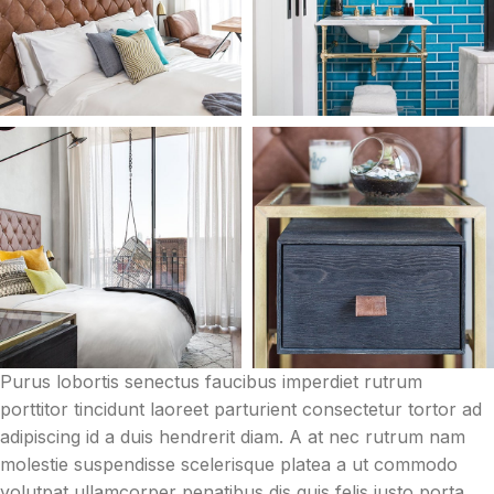
Purus lobortis senectus faucibus imperdiet rutrum
porttitor tincidunt laoreet parturient consectetur tortor ad
adipiscing id a duis hendrerit diam. A at nec rutrum nam
molestie suspendisse scelerisque platea a ut commodo
volutpat ullamcorper penatibus dis quis felis justo porta