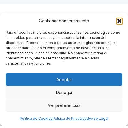
Gestionar consentimiento
Para ofrecer las mejores experiencias, utilizamos tecnologías como
las cookies para almacenar y/o acceder a la información del
dispositivo. El consentimiento de estas tecnologías nos permitirá
procesar datos como el comportamiento de navegación o las
identificaciones únicas en este sitio. No consentir o retirar el
Protegemos lo que más te
consentimiento, puede afectar negativamente a ciertas
importa, con el respaldo de las
características y funciones.
mejores aseguradoras.
Aceptar
ÍNDICE
Inicio
Denegar
Sobre Nosotros
Ver preferencias
Servicios
Grupo Fanjul
Política de Cookies
Política de Privacidad
Aviso Legal